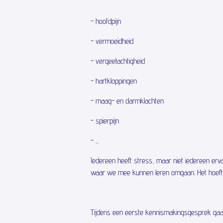
- hoofdpijn
- vermoeidheid
- vergeetachtigheid
- hartkloppingen
- maag- en darmklachten
- spierpijn
- ...
Iedereen heeft stress, maar niet iedereen erv
waar we mee kunnen leren omgaan. Het hoeft o
Tijdens een eerste kennismakingsgesprek gaan