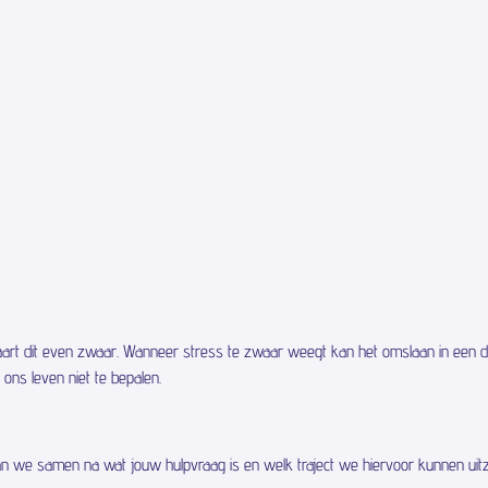
aart dit even zwaar. Wanneer stress te zwaar weegt kan het omslaan in een de
ns leven niet te bepalen.
 we samen na wat jouw hulpvraag is en welk traject we hiervoor kunnen uitz