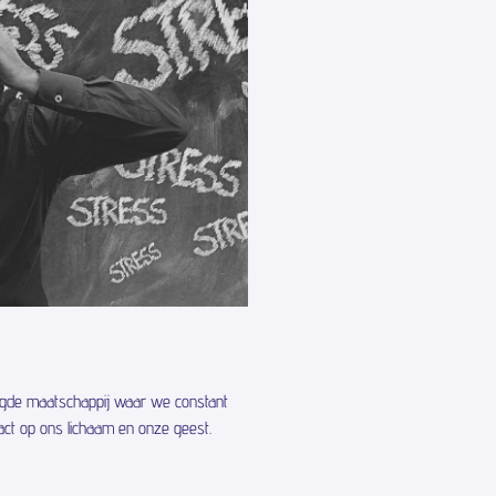
aagde maatschappij waar we constant
pact op ons lichaam en onze geest.