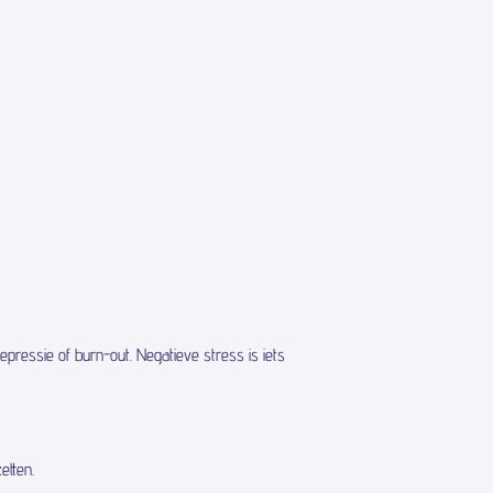
pressie of burn-out. Negatieve stress is iets
etten.