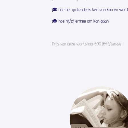
🎓 hoe het grotendeels kan voorkomen wor
🎓 hoe hij/zij ermee om kan gaan
Prijs van deze workshop: €90 (€45/sessie )