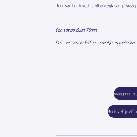
Duur van het traject is afhankelijk van je vraag.
Een sessie duurt 75min.
Prijs per sessie: €45 incl. drankje en materiaal
Vraag een af
Boek zelf je afsp