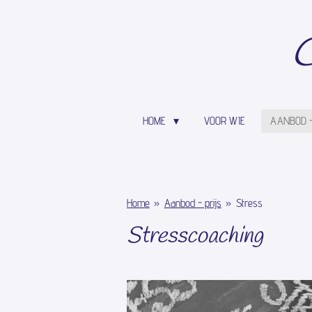
Ga
direct
C
naar
de
hoofdinhoud
HOME
VOOR WIE
AANBOD -
Home
»
Aanbod - prijs
»
Stress
Stresscoaching