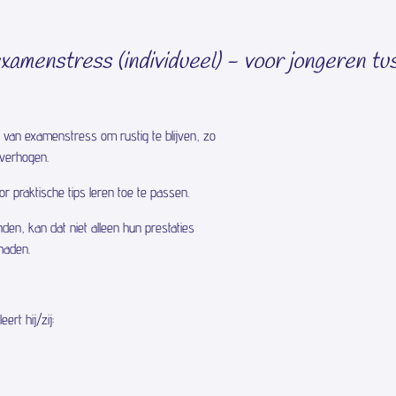
menstress (individueel) - voor jongeren tus
 van examenstress om rustig te blijven, zo
 verhogen.
or praktische tips leren toe te passen.
en, kan dat niet alleen hun prestaties
haden.
ert hij/zij: