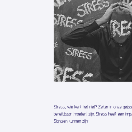
Stress, wie kent het niet? Zeker in onze gej
bereikbaar (moeten) zijn. Stress heeft een im
Signalen kunnen zijn: