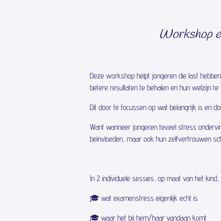
Workshop exa
Deze workshop helpt jongeren die last hebben
betere resultaten te behalen en hun welzijn te
Dit door te focussen op wat belangrijk is en do
Want wanneer jongeren teveel stress ondervind
beïnvloeden, maar ook hun zelfvertrouwen sc
In 2 individuele sessies, op maat van het kind, le
🎓 wat examenstress eigenlijk echt is
🎓 waar het bij hem/haar vandaan komt